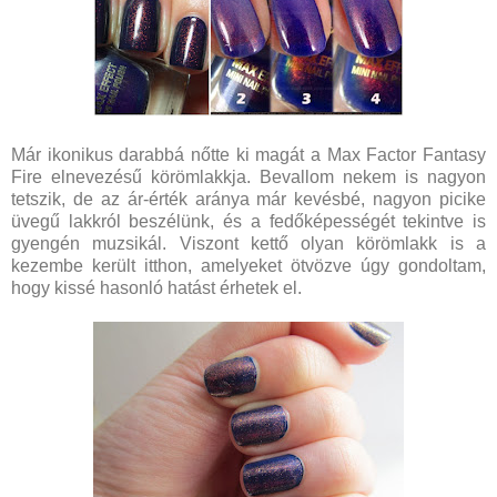
Már ikonikus darabbá nőtte ki magát a Max Factor Fantasy
Fire elnevezésű körömlakkja. Bevallom nekem is nagyon
tetszik, de az ár-érték aránya már kevésbé, nagyon picike
üvegű lakkról beszélünk, és a fedőképességét tekintve is
gyengén muzsikál. Viszont kettő olyan körömlakk is a
kezembe került itthon, amelyeket ötvözve úgy gondoltam,
hogy kissé hasonló hatást érhetek el.