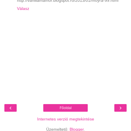
http://vaniliamamor.blogspot.ro/2013/01/moyra-99.html
Válasz
‹
›
Főoldal
Internetes verzió megtekintése
Üzemeltető:
Blogger
.