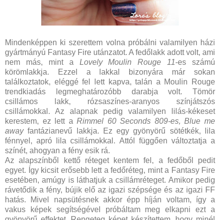
Mindenképpen ki szerettem volna próbálni valamilyen házi
gyártmányú Fantasy Fire utánzatot. A fedőlakk adott volt, ami
nem más, mint a
Lovely Moulin Rouge 11
-es számú
körömlakkja. Ezzel a lakkal bizonyára már sokan
találkoztatok, eléggé fel lett kapva, talán a Moulin Rouge
trendkiadás legmeghatározóbb darabja volt. Tömör
csillámos lakk, rózsaszínes-aranyos színjátszós
csillámokkal. Az alapnak pedig valamilyen lilás-kékeset
kerestem, ez lett a
Rimmel 60 Seconds 809-es, Blue me
away
fantázianevű lakkja. Ez egy gyönyörű sötétkék, lila
fénnyel, apró lila csillámokkal. Attól függően változtatja a
színét, ahogyan a fény esik rá.
Az alapszínből kettő réteget kentem fel, a fedőből pedit
egyet. Így kicsit erősebb lett a fedőréteg, mint a Fantasy Fire
esetében, amúgy is láthatjuk a csillámréteget. Amikor pedig
rávetődik a fény, bújik elő az igazi szépsége és az igazi FF
hatás. Mivel napsütésnek akkor épp híján voltam, így a
vakus képek segítségével próbáltam meg elkapni ezt a
gyönyörű effektet. Rengeteg képet készítettem, hogy minél