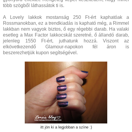
több szögből láthassátok ti is.
A Lovely lakkok mostanság 250 Ft-ért kaphatóak a
Rossmanokban, ez a trendkiadás is kapható még, a Rimmel
lakkban nem vagyok biztos, ő egy régebbi darab. Ha valaki
esetleg a Max Factor lakkocskát szeretné, ő állandó darab,
jelenleg 1550 Ft-ért, juthatunk hozzá. Viszont az
elkövetkezendő Glamour-napokon fél áron is
beszerezhetjük kupon segítségével.
itt jön ki a legjobban a színe :)