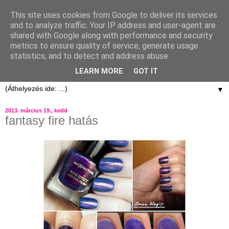
This site uses cookies from Google to deliver its services
and to analyze traffic. Your IP address and user-agent are
shared with Google along with performance and security
metrics to ensure quality of service, generate usage
statistics, and to detect and address abuse.
LEARN MORE
GOT IT
▼
2013. március 19., kedd
fantasy fire hatás