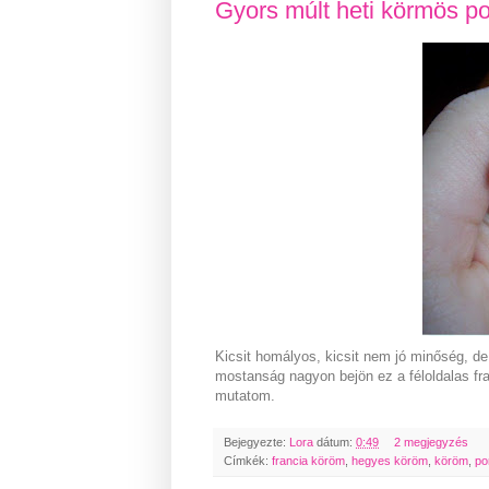
Gyors múlt heti körmös po
Kicsit homályos, kicsit nem jó minőség, de
mostanság nagyon bejön ez a féloldalas fran
mutatom.
Bejegyezte:
Lora
dátum:
0:49
2 megjegyzés
Címkék:
francia köröm
,
hegyes köröm
,
köröm
,
po