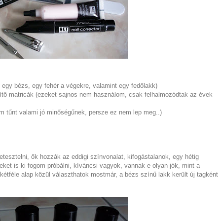
s egy bézs, egy fehér a végekre, valamint egy fedőlakk)
yítő matricák (ezeket sajnos nem használom, csak felhalmozódtak az évek
em tűnt valami jó minőségűnek, persze ez nem lep meg..)
tesztelni, ők hozzák az eddigi színvonalat, kifogástalanok, egy hétig
et is ki fogom próbálni, kíváncsi vagyok, vannak-e olyan jók, mint a
étféle alap közül választhatok mostmár, a bézs színű lakk került új tagként