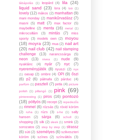
lila
(24)
leopárd
(4)
lábápolás
(1)
liquid sand
(23)
lora
(4)
lotr
(1)
lovely
(12)
manhattan
(9)
mákos
(2)
manikűrvadász
(7)
mani monday
(2)
matt
(7)
masni
(5)
max factor
(5)
menta
(16)
maybelline
(2)
metal
(1)
mintás
(7)
mikrocsillám
(3)
miss
moyou
sporty
(3)
models own
(2)
(18)
moyra
(23)
nail art
mua
(2)
(20)
nail club
(42)
nail stamping
challenge
(13)
narancssárga
(5)
neon
(13)
nude
(9)
nivea
(1)
nyár
(7)
nyc
(7)
nyaklánc
(4)
nyereményjáték
(8)
nyuszi
(2)
nyx
OPI
(9)
őszi
oasap
(2)
ombre
(4)
(1)
(6)
p2
(6)
pálmafa
(2)
párduc
(4)
pasztell
(7)
petla
(4)
parfüm
(1)
picture
pink
(69)
polish
(1)
pillangó
(1)
pontozó
piros
(16)
pinteresting
(1)
(18)
pöttyös
(8)
recept
(2)
repedezős
rimmel
(6)
rózsás
(5)
rövid köröm
(1)
(2)
rúzs
(3)
sally
ruha
(1)
s-he
(1)
sárga
(6)
hansen
(2)
scholl
(1)
shopping
(3)
silk
(2)
smink
(2)
sleek
(1)
strassz
sorozatos
(2)
step by step
(1)
(6)
személyes
(6)
süti
(2)
szilveszteri
köröm
(4)
színes
(2)
színváltós
(3)