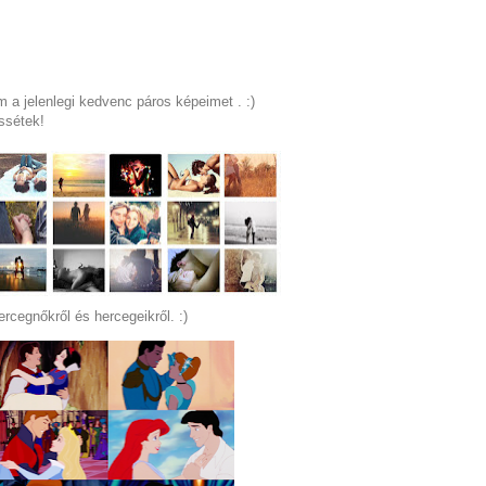
m a jelenlegi kedvenc páros képeimet . :)
ssétek!
cegnőkről és hercegeikről. :)