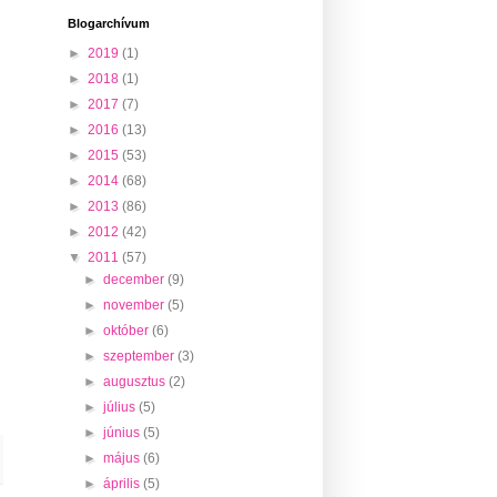
Blogarchívum
►
2019
(1)
►
2018
(1)
►
2017
(7)
►
2016
(13)
►
2015
(53)
►
2014
(68)
►
2013
(86)
►
2012
(42)
▼
2011
(57)
►
december
(9)
►
november
(5)
►
október
(6)
►
szeptember
(3)
►
augusztus
(2)
►
július
(5)
►
június
(5)
►
május
(6)
►
április
(5)