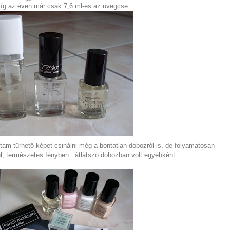
 míg az éven már csak 7,6 ml-es az üvegcse.
ltam tűrhető képet csinálni még a bontatlan dobozról is, de folyamatosan
ül, természetes fényben.. átlátszó dobozban volt egyébként.