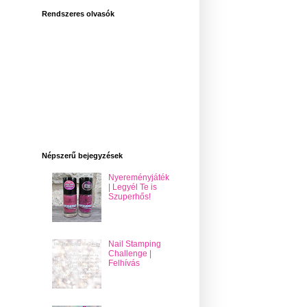
Rendszeres olvasók
Népszerű bejegyzések
Nyereményjáték
| Legyél Te is
Szuperhős!
Nail Stamping
Challenge |
Felhívás