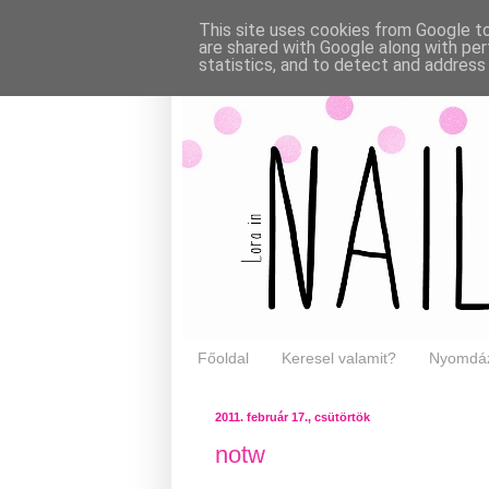
This site uses cookies from Google to 
are shared with Google along with per
statistics, and to detect and address
Főoldal
Keresel valamit?
Nyomdáz
2011. február 17., csütörtök
notw