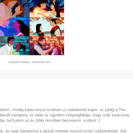
a képek forrása: weheartit.com
zettem, mindig karácsonyra szoktam a családomtól kapni, ez pedig a The
bevált kategória, ez talán az egyetlen szépséghibája, hogy csak karácsony
udja, hol tudom az év többi részében beszerezni, szóljon! :)
tték, és nagy bánatomra a lakkok méretét viszont ismét csökkentették. Két