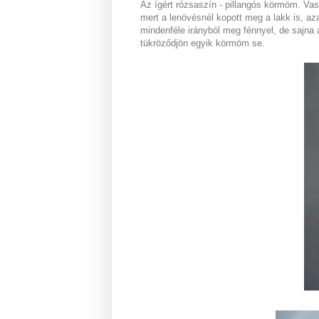
Az ígért rózsaszín - pillangós körmöm. Vas
mert a lenövésnél kopott meg a lakk is, az
mindenféle irányból meg fénnyel, de sajna
tükröződjön egyik körmöm se.