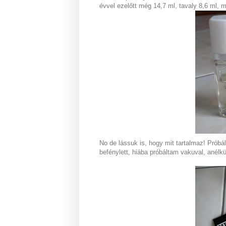
évvel ezelőtt még 14,7 ml, tavaly 8,6 ml,
No de lássuk is, hogy mit tartalmaz! Próbá
befénylett, hiába próbáltam vakuval, anélk