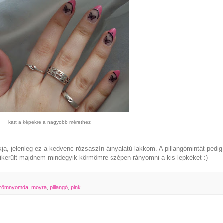
katt a képekre a nagyobb mérethez
a, jelenleg ez a kedvenc rózsaszín árnyalatú lakkom. A pillangómintát pedig
került majdnem mindegyik körmömre szépen rányomni a kis lepkéket :)
römnyomda
,
moyra
,
pillangó
,
pink