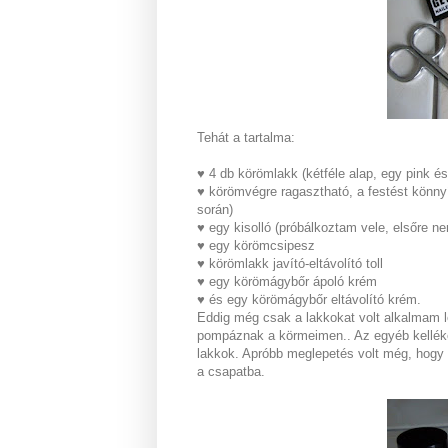
Tehát a tartalma:
♥ 4 db körömlakk (kétféle alap, egy pink é
♥ körömvégre ragasztható, a festést könn
során)
♥ egy kisolló (próbálkoztam vele, elsőre n
♥ egy körömcsipesz
♥ körömlakk javító-eltávolító toll
♥ egy körömágybőr ápoló krém
♥ és egy körömágybőr eltávolító krém.
Eddig még csak a lakkokat volt alkalmam le
pompáznak a körmeimen.. Az egyéb kellékek
lakkok. Apróbb meglepetés volt még, hogy k
a csapatba.