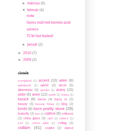
►
március
(5)
▼
február
(4)
notw
Gyors múlt heti körmös post
szivecs
TCW Get Nailed!
►
január
(2)
►
2010
(7)
►
2009
(2)
címkék
accent
(10)
aden
(6)
a-england
(1)
ajánló
(2)
akció
(5)
ajakápoló
(1)
arany
(15)
állatmintás
(5)
ápolás
(1)
astor
(6)
avon
(12)
azték
(1)
balea
(1)
barack
(6)
barna
(4)
barry m
(2)
beauty
(5)
blog
(2)
beauty friday
(1)
born pretty store
(28)
bordó
(6)
catrice
(6)
butterfly
(2)
celluxos
bys
(1)
(2)
china glaze
(3)
cipő
(1)
claire's
(1)
csillag
(2)
cnd
(1)
colour alike
(1)
csillám
(41)
csipke
(2)
dance