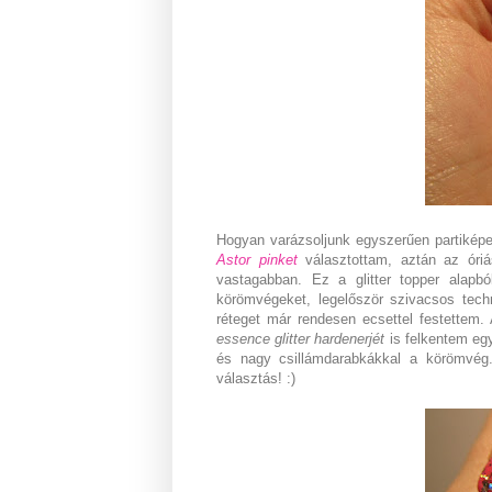
Hogyan varázsoljunk egyszerűen partikép
Astor pinket
választottam, aztán az óriá
vastagabban. Ez a glitter topper alapbó
körömvégeket, legelőször szivacsos tech
réteget már rendesen ecsettel festettem.
essence glitter hardenerjét
is felkentem egy
és nagy csillámdarabkákkal a körömvég. 
választás! :)