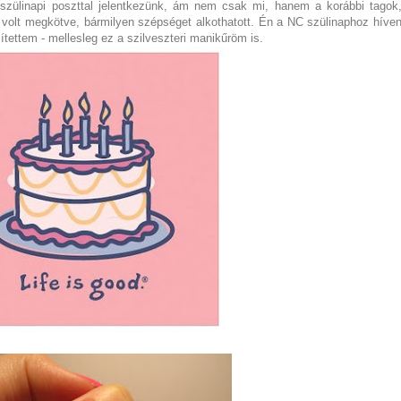
i szülinapi poszttal jelentkezünk, ám nem csak mi, hanem a korábbi tagok
 volt megkötve, bármilyen szépséget alkothatott. Én a NC szülinaphoz híve
zítettem - mellesleg ez a szilveszteri manikűröm is.