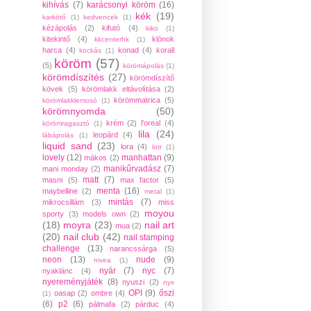
kihívás
(7)
karácsonyi köröm
(16)
kék
(19)
karkötő
(1)
kedvencek
(1)
kézápolás
(2)
kifutó
(4)
kiko
(1)
kitekintő
(4)
klónok
kkcenterhk
(1)
harca
(4)
konad
(4)
korall
kockás
(1)
köröm
(57)
(5)
körömápolás
(1)
körömdíszítés
(27)
körömdíszítő
kövek
(5)
körömlakk eltávolítása
(2)
körömmatrica
(5)
körömlakklemosó
(1)
körömnyomda
(50)
krém
(2)
l'oreal
(4)
körömragasztó
(1)
lila
(24)
leopárd
(4)
lábápolás
(1)
liquid sand
(23)
lora
(4)
lotr
(1)
lovely
(12)
manhattan
(9)
mákos
(2)
manikűrvadász
(7)
mani monday
(2)
matt
(7)
masni
(5)
max factor
(5)
menta
(16)
maybelline
(2)
metal
(1)
mintás
(7)
mikrocsillám
(3)
miss
moyou
sporty
(3)
models own
(2)
(18)
moyra
(23)
nail art
mua
(2)
(20)
nail club
(42)
nail stamping
challenge
(13)
narancssárga
(5)
neon
(13)
nude
(9)
nivea
(1)
nyár
(7)
nyc
(7)
nyaklánc
(4)
nyereményjáték
(8)
nyuszi
(2)
nyx
OPI
(9)
őszi
oasap
(2)
ombre
(4)
(1)
(6)
p2
(6)
pálmafa
(2)
párduc
(4)