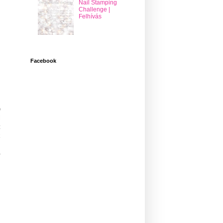
Nail Stamping
Challenge |
Felhívás
Facebook
p
l
t
k
z
-
s