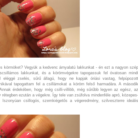
es körmöket? Vegyük a kedvenc árnyalatú lakkunkat - én ezt a nagyon szé
scsillámos lakkunkat, és a körömvégekre tapogassuk fel óvatosan miné
l eléggé zselés, sűrű állagú, hogy ne kapjak óriási vastag, felpúpozot
nikával tapogattam fel a csillámokat a köröm felső harmadára. A másodi
 Annak érdekében, hogy még csilli-villibb, még sűrűbb legyen az egész, a
 rétegben ezután a végekre. Így tele van zsúfolva mindenféle apró, közepes
Iszonyúan csillogós, szemkiégetős a végeredmény, szilveszterre ideáli