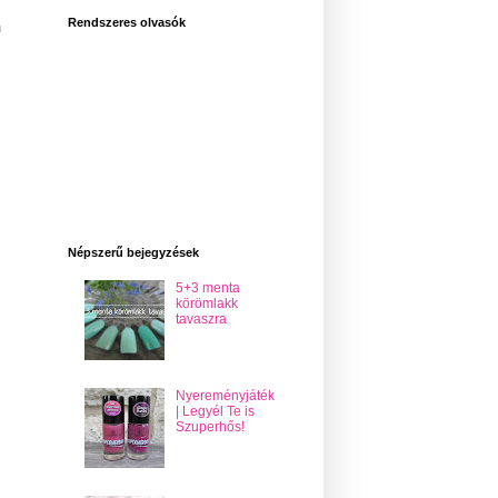
,
Rendszeres olvasók
n
Népszerű bejegyzések
5+3 menta
körömlakk
tavaszra
Nyereményjáték
| Legyél Te is
Szuperhős!