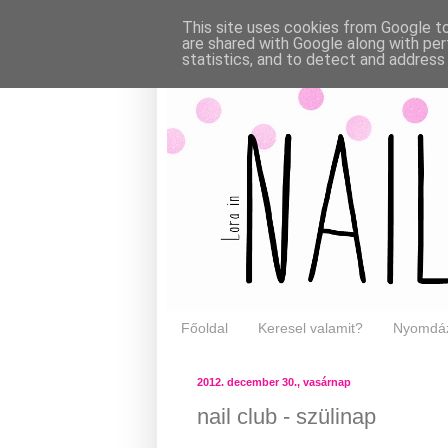
This site uses cookies from Google to 
are shared with Google along with per
statistics, and to detect and address
Főoldal
Keresel valamit?
Nyomdáz
2012. december 30., vasárnap
nail club - szülinap