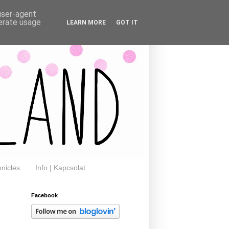
 user-agent
nerate usage
LEARN MORE
GOT IT
nicles
Info | Kapcsolat
Facebook