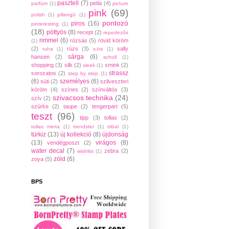
pasztell
(7)
petla
(4)
parfüm
(1)
picture
pink
(69)
polish
(1)
pillangó
(1)
pontozó
piros
(16)
pinteresting
(1)
(18)
pöttyös
(8)
recept
(2)
repedezős
rimmel
(6)
rózsás
(5)
rövid köröm
(1)
(2)
rúzs
(3)
sally
ruha
(1)
s-he
(1)
sárga
(6)
hansen
(2)
scholl
(1)
shopping
(3)
silk
(2)
smink
(2)
sleek
(1)
strassz
sorozatos
(2)
step by step
(1)
(6)
személyes
(6)
süti
(2)
szilveszteri
köröm
(4)
színes
(2)
színváltós
(3)
szivacsos technika
(24)
szív
(2)
szürke
(2)
taupe
(2)
tengerpart
(5)
teszt
(96)
tipp
(3)
tollas
(2)
tollas minta
(1)
trendster
(1)
tribal
(1)
türkiz
(13)
új kollekció
(8)
újdonság
(13)
virágos
(8)
vendégposzt
(2)
water decal
(7)
zebra
(2)
wishlist
(1)
zöld
(6)
zoya
(5)
BPS