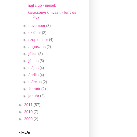
nail club - mesek
karácsonyi kihívás I. - fény és
fagy
►
november
(3)
►
október
(2)
►
szeptember
(4)
►
augusztus
(2)
►
július
(3)
►
június
(5)
►
május
(4)
►
április
(4)
►
március
(2)
►
február
(2)
►
január
(2)
►
2011
(57)
►
2010
(7)
►
2009
(2)
címkék