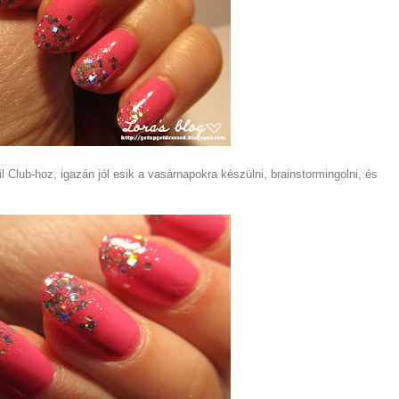
 Club-hoz, igazán jól esik a vasárnapokra készülni, brainstormingolni, és