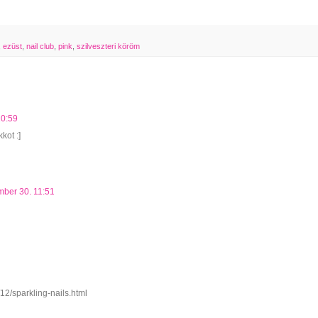
,
ezüst
,
nail club
,
pink
,
szilveszteri köröm
10:59
kot :]
mber 30. 11:51
/12/sparkling-nails.html