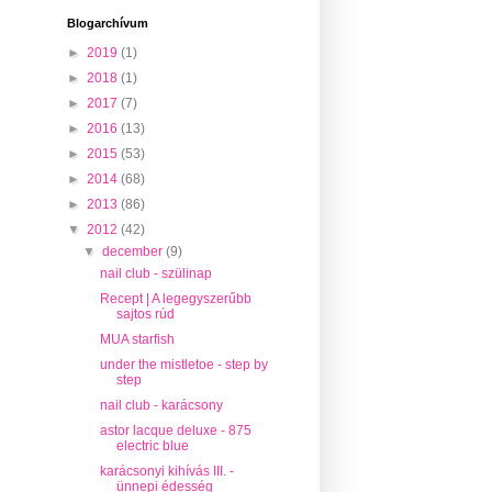
Blogarchívum
►
2019
(1)
►
2018
(1)
►
2017
(7)
►
2016
(13)
►
2015
(53)
►
2014
(68)
►
2013
(86)
▼
2012
(42)
▼
december
(9)
nail club - szülinap
Recept | A legegyszerűbb
sajtos rúd
MUA starfish
under the mistletoe - step by
step
nail club - karácsony
astor lacque deluxe - 875
electric blue
karácsonyi kihívás III. -
ünnepi édesség