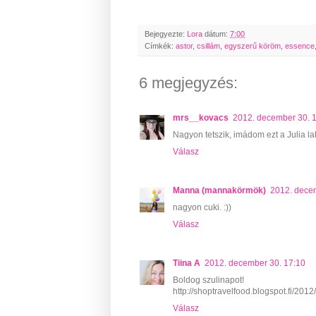
Bejegyezte:
Lora
dátum:
7:00
Címkék:
astor
,
csillám
,
egyszerű köröm
,
essence
6 megjegyzés:
mrs__kovacs
2012. december 30. 
Nagyon tetszik, imádom ezt a Julia lak
Válasz
Manna (mannakörmök)
2012. dece
nagyon cuki. :))
Válasz
Tiina A
2012. december 30. 17:10
Boldog szulinapot!
http://shoptravelfood.blogspot.fi/2012
Válasz