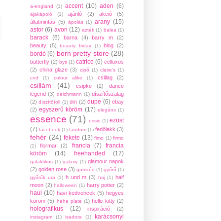
accent
(10)
aden
(6)
a-england
(1)
ajánló
(2)
akció
(5)
ajakápoló
(1)
arany
(15)
állatmintás
(5)
ápolás
(1)
astor
(6)
avon
(12)
azték
(1)
balea
(1)
barack
(6)
barna
(4)
barry m
(2)
beauty
(5)
blog
(2)
beauty friday
(1)
born pretty store
(28)
bordó
(6)
catrice
(6)
butterfly
(2)
celluxos
bys
(1)
(2)
china glaze
(3)
cipő
(1)
claire's
(1)
csillag
(2)
cnd
(1)
colour alike
(1)
csillám
(41)
csipke
(2)
dance
legend
(3)
díszítőszalag
deichmann
(1)
dupe
(6)
(2)
dm
(2)
ebay
díszítőtoll
(1)
egyszerű köröm
(17)
(2)
elegáns
(1)
essence
(71)
ezüst
essie
(1)
(7)
fedőlakk
(3)
facebook
(1)
fandom
(1)
fehér
(24)
fekete
(13)
fimo
(1)
firmo
francia
(7)
francia
flormar
(2)
(1)
köröm
(14)
freehanded
(17)
glamour napok
galaktikus
(1)
galaxy
(1)
(2)
golden rose
(3)
gumirúd
(1)
gyűrű
(1)
h und m
(3)
half
gyűrűk ura
(1)
haj
(1)
moon
(2)
harry potter
(2)
halloween
(1)
haul
(10)
havi kedvencek
(5)
hegyes
köröm
(5)
hello kitty
(2)
hehe plate
(1)
holografikus
(12)
inspiráció
(2)
karácsonyi
instagram
(1)
isadora
(1)