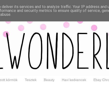
deliver its services and to analyze traffic. Your IP address and
formance and security metrics to ensure quality of service, ge
 abuse.
ott körmök
Tesztek
Beauty
Havi kedvencek
Ebay Chro