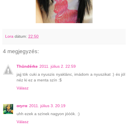
Lora
dátum:
22:50
4 megjegyzés:
Thündérke
2011. július 2. 22:59
jajj tök cuki a nyuszis nyaklánc, imádom a nyuszikat :) és jól
néz ki ez a menta szín :$
Válasz
αηιтα
2011. július 3. 20:19
uhh ezek a színek nagyon jóóók. :)
Válasz