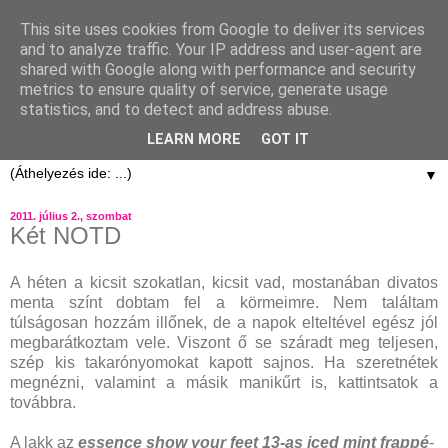
This site uses cookies from Google to deliver its services
and to analyze traffic. Your IP address and user-agent are
shared with Google along with performance and security
metrics to ensure quality of service, generate usage
statistics, and to detect and address abuse.
LEARN MORE
GOT IT
▼
2011. július 2., szombat
Két NOTD
A héten a kicsit szokatlan, kicsit vad, mostanában divatos
menta színt dobtam fel a körmeimre. Nem találtam
túlságosan hozzám illőnek, de a napok elteltével egész jól
megbarátkoztam vele. Viszont ő se száradt meg teljesen,
szép kis takarónyomokat kapott sajnos. Ha szeretnétek
megnézni, valamint a másik manikűrt is, kattintsatok a
továbbra.
A lakk az
essence show your feet 13-as iced mint frappé
-