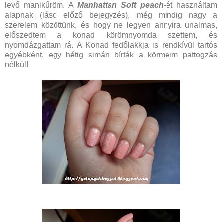
levő manikűröm. A
Manhattan Soft peach
-ét használtam
alapnak (lásd előző bejegyzés), még mindig nagy a
szerelem közöttünk, és hogy ne legyen annyira unalmas,
előszedtem a konad körömnyomda szettem, és
nyomdázgattam rá. A Konad fedőlakkja is rendkívül tartós
egyébként, egy hétig simán bírták a körmeim pattogzás
nélkül!