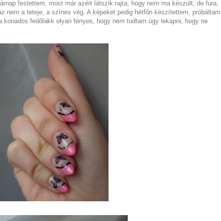
árnap festettem, most már azért látszik rajta, hogy nem ma készült, de fura,
az nem a teteje, a színes vég. A képeket pedig hétfőn készítettem, próbáltam
 a konados fedőlakk olyan fényes, hogy nem tudtam úgy lekapni, hogy ne