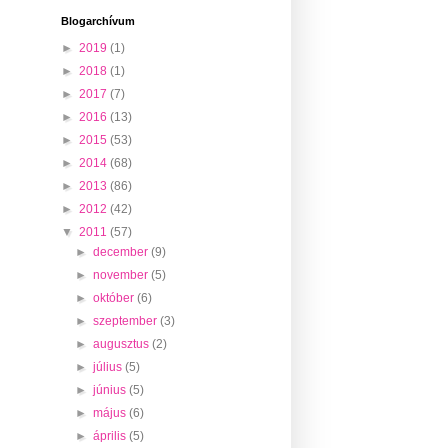
Blogarchívum
►
2019
(1)
►
2018
(1)
►
2017
(7)
►
2016
(13)
►
2015
(53)
►
2014
(68)
►
2013
(86)
►
2012
(42)
▼
2011
(57)
►
december
(9)
►
november
(5)
►
október
(6)
►
szeptember
(3)
►
augusztus
(2)
►
július
(5)
►
június
(5)
►
május
(6)
►
április
(5)