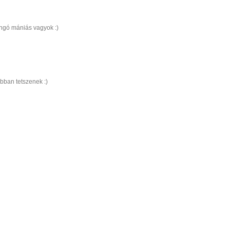
langó mániás vagyok :)
bban tetszenek :)