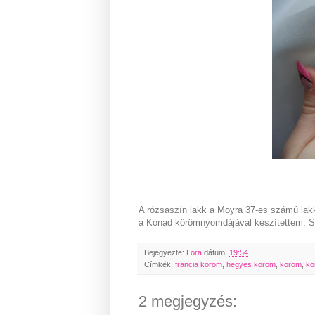
A rózsaszín lakk a Moyra 37-es számú lakkj
a Konad körömnyomdájával készítettem. Si
Bejegyezte:
Lora
dátum:
19:54
Címkék:
francia köröm
,
hegyes köröm
,
köröm
,
kö
2 megjegyzés: