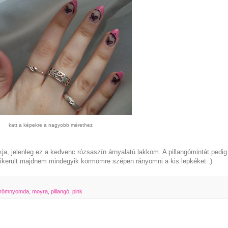
katt a képekre a nagyobb mérethez
a, jelenleg ez a kedvenc rózsaszín árnyalatú lakkom. A pillangómintát pedig
került majdnem mindegyik körmömre szépen rányomni a kis lepkéket :)
römnyomda
,
moyra
,
pillangó
,
pink