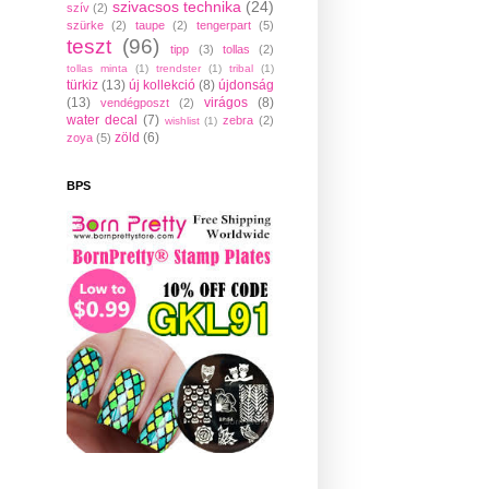
szivacsos technika
(24)
szív
(2)
szürke
(2)
taupe
(2)
tengerpart
(5)
teszt
(96)
tipp
(3)
tollas
(2)
tollas minta
(1)
trendster
(1)
tribal
(1)
türkiz
(13)
új kollekció
(8)
újdonság
(13)
virágos
(8)
vendégposzt
(2)
water decal
(7)
zebra
(2)
wishlist
(1)
zöld
(6)
zoya
(5)
BPS