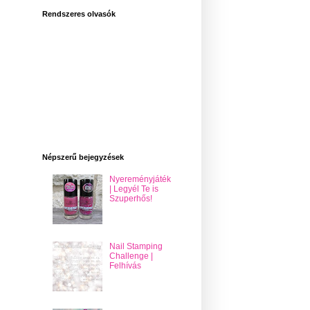
Rendszeres olvasók
Népszerű bejegyzések
Nyereményjáték
| Legyél Te is
Szuperhős!
Nail Stamping
Challenge |
Felhívás