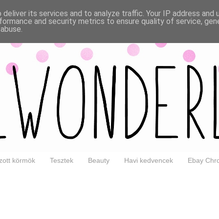
deliver its services and to analyze traffic. Your IP address and
formance and security metrics to ensure quality of service, ge
 abuse.
ott körmök
Tesztek
Beauty
Havi kedvencek
Ebay Chro