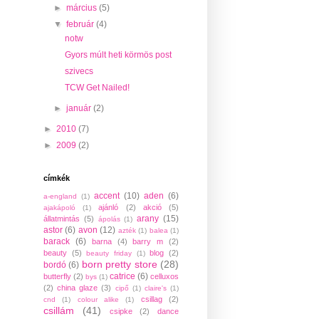
►
március
(5)
▼
február
(4)
notw
Gyors múlt heti körmös post
szivecs
TCW Get Nailed!
►
január
(2)
►
2010
(7)
►
2009
(2)
címkék
accent
(10)
aden
(6)
a-england
(1)
ajánló
(2)
akció
(5)
ajakápoló
(1)
arany
(15)
állatmintás
(5)
ápolás
(1)
astor
(6)
avon
(12)
azték
(1)
balea
(1)
barack
(6)
barna
(4)
barry m
(2)
beauty
(5)
blog
(2)
beauty friday
(1)
born pretty store
(28)
bordó
(6)
catrice
(6)
butterfly
(2)
celluxos
bys
(1)
(2)
china glaze
(3)
cipő
(1)
claire's
(1)
csillag
(2)
cnd
(1)
colour alike
(1)
csillám
(41)
csipke
(2)
dance