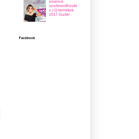
essence
szortimentfrissíté
s | Új termékek
2017 ősz/tél
Facebook