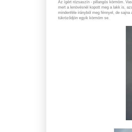
Az ígért rózsaszín - pillangós körmöm. Vas
mert a lenövésnél kopott meg a lakk is, az
mindenféle irányból meg fénnyel, de sajna
tükröződjön egyik körmöm se.