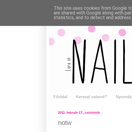
This site uses cookies from Google to 
are shared with Google along with per
statistics, and to detect and address
Főoldal
Keresel valamit?
Nyomdáz
2011. február 17., csütörtök
notw