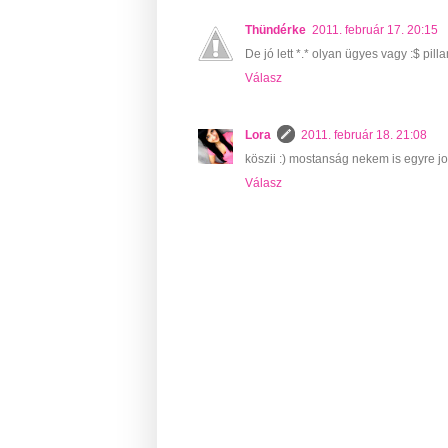
Thündérke
2011. február 17. 20:15
De jó lett *.* olyan ügyes vagy :$ pil
Válasz
Lora
2011. február 18. 21:08
köszii :) mostanság nekem is egyre jo
Válasz