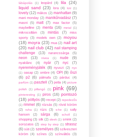
lila
(24)
leopárd
(4)
lábápolás
(1)
liquid sand
(23)
lora
(4)
lotr
(1)
lovely
(12)
manhattan
(9)
mákos
(2)
manikűrvadász
(7)
mani monday
(2)
matt
(7)
masni
(5)
max factor
(5)
menta
(16)
maybelline
(2)
metal
(1)
mintás
(7)
mikrocsillám
(3)
miss
moyou
sporty
(3)
models own
(2)
(18)
moyra
(23)
nail art
mua
(2)
(20)
nail club
(42)
nail stamping
challenge
(13)
narancssárga
(5)
neon
(13)
nude
(9)
nivea
(1)
nyár
(7)
nyc
(7)
nyaklánc
(4)
nyereményjáték
(8)
nyuszi
(2)
nyx
OPI
(9)
őszi
oasap
(2)
ombre
(4)
(1)
(6)
p2
(6)
pálmafa
(2)
párduc
(4)
pasztell
(7)
petla
(4)
parfüm
(1)
picture
pink
(69)
polish
(1)
pillangó
(1)
pontozó
piros
(16)
pinteresting
(1)
(18)
pöttyös
(8)
recept
(2)
repedezős
rimmel
(6)
rózsás
(5)
rövid köröm
(1)
(2)
rúzs
(3)
sally
ruha
(1)
s-he
(1)
sárga
(6)
hansen
(2)
scholl
(1)
shopping
(3)
silk
(2)
smink
(2)
sleek
(1)
strassz
sorozatos
(2)
step by step
(1)
(6)
személyes
(6)
süti
(2)
szilveszteri
köröm
(4)
színes
(2)
színváltós
(3)