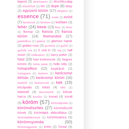
legend
(3)
díszítőszalag
deichmann
(1)
dupe
(6)
(2)
dm
(2)
ebay
díszítőtoll
(1)
egyszerű köröm
(17)
(2)
elegáns
(1)
essence
(71)
ezüst
essie
(1)
(7)
fedőlakk
(3)
facebook
(1)
fandom
(1)
fehér
(24)
fekete
(13)
fimo
(1)
firmo
francia
(7)
francia
flormar
(2)
(1)
köröm
(14)
freehanded
(17)
glamour napok
galaktikus
(1)
galaxy
(1)
(2)
golden rose
(3)
gumirúd
(1)
gyűrű
(1)
h und m
(3)
half
gyűrűk ura
(1)
haj
(1)
moon
(2)
harry potter
(2)
halloween
(1)
haul
(10)
havi kedvencek
(5)
hegyes
köröm
(5)
hello kitty
(2)
hehe plate
(1)
holografikus
(12)
inspiráció
(2)
karácsonyi
instagram
(1)
isadora
(1)
kihívás
(7)
karácsonyi köröm
(16)
kék
(19)
karkötő
(1)
kedvencek
(1)
kézápolás
(2)
kifutó
(4)
kiko
(1)
kitekintő
(4)
klónok
kkcenterhk
(1)
harca
(4)
konad
(4)
korall
kockás
(1)
köröm
(57)
(5)
körömápolás
(1)
körömdíszítés
(27)
körömdíszítő
kövek
(5)
körömlakk eltávolítása
(2)
körömmatrica
(5)
körömlakklemosó
(1)
körömnyomda
(50)
krém
(2)
l'oreal
(4)
körömragasztó
(1)