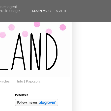
 user-agent
nerate usage
LEARN MORE
GOT IT
nicles
Info | Kapcsolat
Facebook