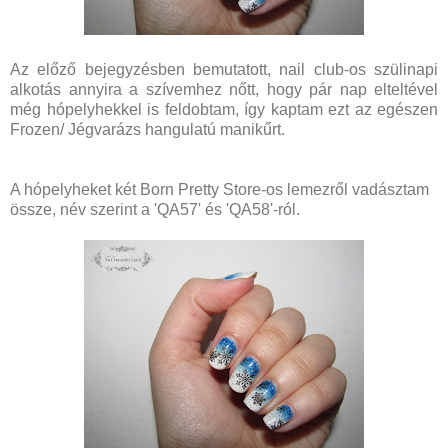
Az előző bejegyzésben bemutatott, nail club-os szülinapi
alkotás annyira a szívemhez nőtt, hogy pár nap elteltével
még hópelyhekkel is feldobtam, így kaptam ezt az egészen
Frozen/ Jégvarázs hangulatú manikűrt.
A hópelyheket két Born Pretty Store-os lemezről vadásztam
össze, név szerint a 'QA57' és 'QA58'-ról.