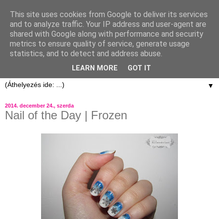
This site uses cookies from Google to deliver its services
and to analyze traffic. Your IP address and user-agent are
shared with Google along with performance and security
metrics to ensure quality of service, generate usage
statistics, and to detect and address abuse.
LEARN MORE
GOT IT
▼
2014. december 24., szerda
Nail of the Day | Frozen