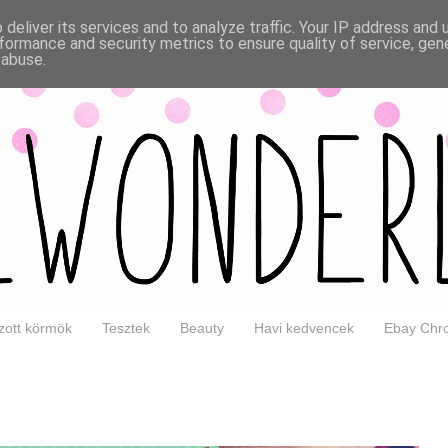
deliver its services and to analyze traffic. Your IP address and
formance and security metrics to ensure quality of service, ge
 abuse.
ott körmök
Tesztek
Beauty
Havi kedvencek
Ebay Chro