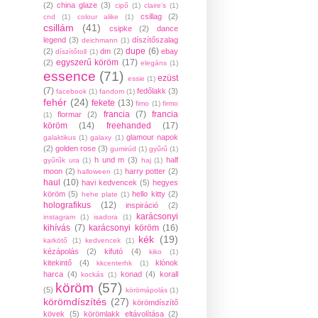
(2)
china glaze
(3)
cipő
(1)
claire's
(1)
csillag
(2)
cnd
(1)
colour alike
(1)
csillám
(41)
csipke
(2)
dance
legend
(3)
díszítőszalag
deichmann
(1)
dupe
(6)
(2)
dm
(2)
ebay
díszítőtoll
(1)
egyszerű köröm
(17)
(2)
elegáns
(1)
essence
(71)
ezüst
essie
(1)
(7)
fedőlakk
(3)
facebook
(1)
fandom
(1)
fehér
(24)
fekete
(13)
fimo
(1)
firmo
francia
(7)
francia
flormar
(2)
(1)
köröm
(14)
freehanded
(17)
glamour napok
galaktikus
(1)
galaxy
(1)
(2)
golden rose
(3)
gumirúd
(1)
gyűrű
(1)
h und m
(3)
half
gyűrűk ura
(1)
haj
(1)
moon
(2)
harry potter
(2)
halloween
(1)
haul
(10)
havi kedvencek
(5)
hegyes
köröm
(5)
hello kitty
(2)
hehe plate
(1)
holografikus
(12)
inspiráció
(2)
karácsonyi
instagram
(1)
isadora
(1)
kihívás
(7)
karácsonyi köröm
(16)
kék
(19)
karkötő
(1)
kedvencek
(1)
kézápolás
(2)
kifutó
(4)
kiko
(1)
kitekintő
(4)
klónok
kkcenterhk
(1)
harca
(4)
konad
(4)
korall
kockás
(1)
köröm
(57)
(5)
körömápolás
(1)
körömdíszítés
(27)
körömdíszítő
kövek
(5)
körömlakk eltávolítása
(2)