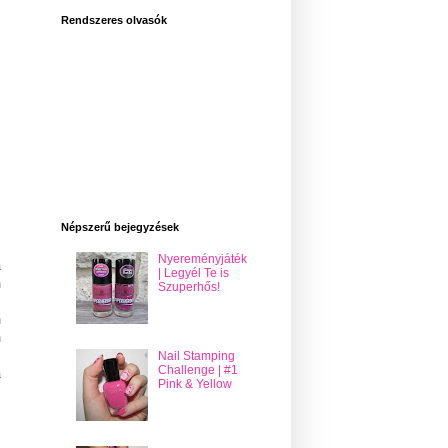
Rendszeres olvasók
Népszerű bejegyzések
Nyereményjáték
a
| Legyél Te is
n
Szuperhős!
n
n
z
Nail Stamping
Challenge | #1
a
Pink & Yellow