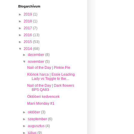
Blogarchívum
►
2019
(1)
►
2018
(1)
►
2017
(7)
►
2016
(13)
►
2015
(53)
▼
2014
(68)
►
december
(8)
▼
november
(5)
Nail of the Day | Pinkie Pie
Klónok harca | Essie Leading
Lady vs Toggle to the...
Nail of the Day | Dark flowers
BPS QA83
Októberi kedvencek
Mani Monday #1
►
október
(3)
►
szeptember
(6)
►
augusztus
(4)
►
július
(9)