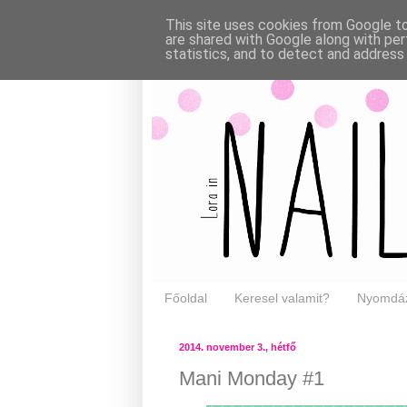
This site uses cookies from Google to 
are shared with Google along with per
statistics, and to detect and address
Főoldal
Keresel valamit?
Nyomdáz
2014. november 3., hétfő
Mani Monday #1