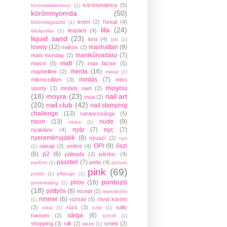
körömmatrica
(5)
körömlakklemosó
(1)
körömnyomda
(50)
krém
(2)
l'oreal
(4)
körömragasztó
(1)
lila
(24)
leopárd
(4)
lábápolás
(1)
liquid sand
(23)
lora
(4)
lotr
(1)
lovely
(12)
manhattan
(9)
mákos
(2)
manikűrvadász
(7)
mani monday
(2)
matt
(7)
masni
(5)
max factor
(5)
menta
(16)
maybelline
(2)
metal
(1)
mintás
(7)
mikrocsillám
(3)
miss
moyou
sporty
(3)
models own
(2)
(18)
moyra
(23)
nail art
mua
(2)
(20)
nail club
(42)
nail stamping
challenge
(13)
narancssárga
(5)
neon
(13)
nude
(9)
nivea
(1)
nyár
(7)
nyc
(7)
nyaklánc
(4)
nyereményjáték
(8)
nyuszi
(2)
nyx
OPI
(9)
őszi
oasap
(2)
ombre
(4)
(1)
(6)
p2
(6)
pálmafa
(2)
párduc
(4)
pasztell
(7)
petla
(4)
parfüm
(1)
picture
pink
(69)
polish
(1)
pillangó
(1)
pontozó
piros
(16)
pinteresting
(1)
(18)
pöttyös
(8)
recept
(2)
repedezős
rimmel
(6)
rózsás
(5)
rövid köröm
(1)
(2)
rúzs
(3)
sally
ruha
(1)
s-he
(1)
sárga
(6)
hansen
(2)
scholl
(1)
shopping
(3)
silk
(2)
smink
(2)
sleek
(1)