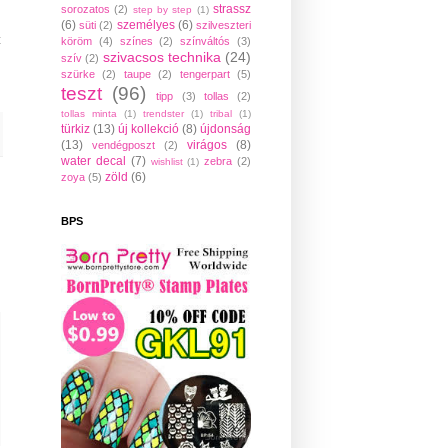
strassz
sorozatos
(2)
step by step
(1)
(6)
személyes
(6)
süti
(2)
szilveszteri
t
köröm
(4)
színes
(2)
színváltós
(3)
szivacsos technika
(24)
szív
(2)
szürke
(2)
taupe
(2)
tengerpart
(5)
teszt
(96)
tipp
(3)
tollas
(2)
tollas minta
(1)
trendster
(1)
tribal
(1)
türkiz
(13)
új kollekció
(8)
újdonság
(13)
virágos
(8)
vendégposzt
(2)
water decal
(7)
zebra
(2)
wishlist
(1)
zöld
(6)
zoya
(5)
BPS