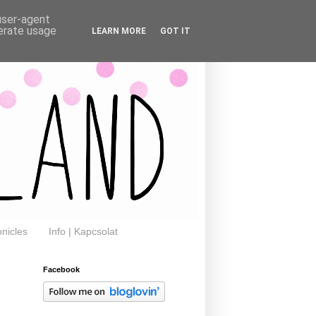
 user-agent
nerate usage
LEARN MORE
GOT IT
nicles
Info | Kapcsolat
Facebook