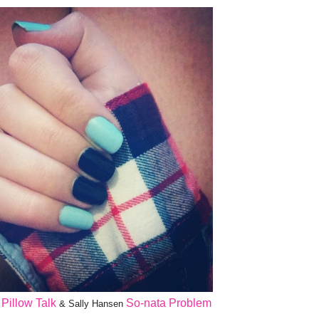
Pillow Talk
So-nata Problem
a
& Sally Hansen