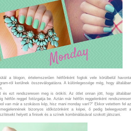
ál a blogon, értelemszerűen hétfőnként fogtok vele körülbelül havont
tagram-ról kerülnek összeválogatásra. A különlegessége még, hogy általába
óm.
 és ezt rendszeresen meg is örökíti. Az ötlet onnan jött, hogy általába
ig hétfőn reggel fotózgatja be. Aztán már hétfőn reggelenként rendszerese
 "hol van már a szokásos kép, hisz mani monday van!?" Ekkor vetettem fel a
megjelennének bizonyos időközönként a képei, ő pedig beleegyezett 
szítésekt helyett a finisek és a színek kombinálásával szokott játszani.