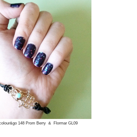
colour&go 148 Prom Berry & Flormar GL09