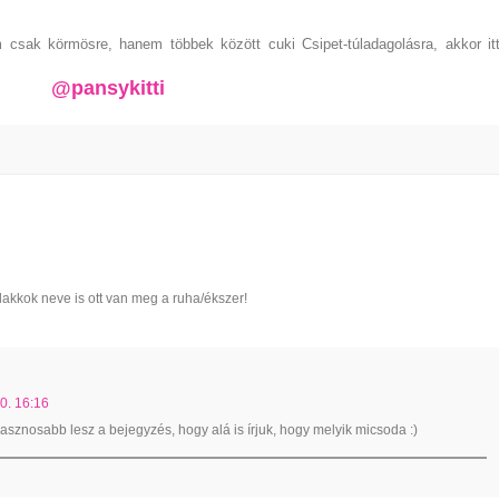
csak körmösre, hanem többek között cuki Csipet-túladagolásra, akkor it
@pansykitti
 lakkok neve is ott van meg a ruha/ékszer!
0. 16:16
asznosabb lesz a bejegyzés, hogy alá is írjuk, hogy melyik micsoda :)