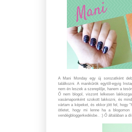
A Mani Monday egy új sorozatként debüt
találkozni. A manikűrök egytől-egyig Ins
nem én leszek a szereplője, hanem a tes
Ő nem blogol, viszont lelkesen lakkozgat
vasárnaponként szokott lakkozni, és mind
vártam a képeket, és ekkor jött fel, hogy
ötletet, hogy mi lenne ha a blogomon 
vendégbloggerkedésbe.. :) Ő általában a dí