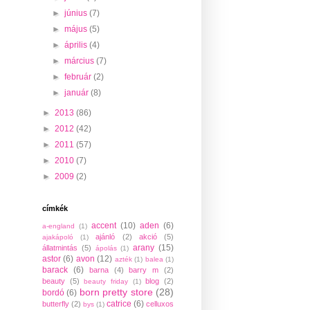
►
június
(7)
►
május
(5)
►
április
(4)
►
március
(7)
►
február
(2)
►
január
(8)
►
2013
(86)
►
2012
(42)
►
2011
(57)
►
2010
(7)
►
2009
(2)
címkék
accent
(10)
aden
(6)
a-england
(1)
ajánló
(2)
akció
(5)
ajakápoló
(1)
arany
(15)
állatmintás
(5)
ápolás
(1)
astor
(6)
avon
(12)
azték
(1)
balea
(1)
barack
(6)
barna
(4)
barry m
(2)
beauty
(5)
blog
(2)
beauty friday
(1)
born pretty store
(28)
bordó
(6)
catrice
(6)
butterfly
(2)
celluxos
bys
(1)