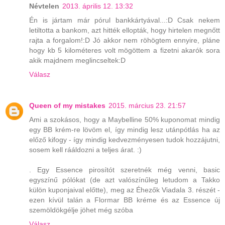
Névtelen
2013. április 12. 13:32
Én is jártam már pórul bankkártyával...:D Csak nekem
letiltotta a bankom, azt hitték ellopták, hogy hirtelen megnőtt
rajta a forgalom!:D Jó akkor nem röhögtem ennyire, pláne
hogy kb 5 kilométeres volt mögöttem a fizetni akarók sora
akik majdnem meglincseltek:D
Válasz
Queen of my mistakes
2015. március 23. 21:57
Ami a szokásos, hogy a Maybelline 50% kuponomat mindig
egy BB krém-re lövöm el, így mindig lesz utánpótlás ha az
előző kifogy - így mindig kedvezményesen tudok hozzájutni,
sosem kell rááldozni a teljes árat. :)
. Egy Essence pirosítót szeretnék még venni, basic
egyszínű pólókat (de azt valószínűleg letudom a Takko
külön kuponjaival előtte), meg az Éhezők Viadala 3. részét -
ezen kívül talán a Flormar BB kréme és az Essence új
szemöldökgélje jöhet még szóba
Válasz