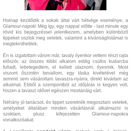
Holnap kezdődik a sokak által várt hétvége eseménye, a
Glamour-napok! Még így, egy nappal előtte - last minute egy
rövid kis bejegyzéssel jelentkezem, amelyben különböző
tippeket osztok meg veletek, valamint a kívánságlistámat is
megtekinthetitek.
Én is izgatottam várom már, tavaly ilyenkor vettem részt rajta
először, az összes többi alkalom eddig csúfos kudarcba
fulladt, lebetegedtem, el kellett utaznom, ilyesmik. Most
viszont őszintén bevallom, egy táska kivételével még
semmit sem vásároltam tavaszra-nyárra, direkt kivártam az
alkalmat. Ebből a szempontból az időjárás is kegyes volt,
hiszen a tavaszi idővel egészen mostanáig várt.
Néhány jó tanácsot, és tippet szeretnék megosztani veletek,
amelyeket általában minden vásárlásnál alkalmazni is
szoktam, plusz kifejezetten Glamour-napokra
vonatkozóakat.