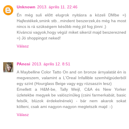
Unknown
2013. április 11. 22:46
Én még suli előtt elugrok nyitásra a közeli DMbe =)
Hajfestékek,smink stb...mindent beszerzek,és még ha most
nincs is rá szükségem később még jól fog jönni ;)
Kíváncsi vagyok,hogy végül miket sikerül majd beszerezned
=) Jó shoppingot neked!
Válasz
PAncsi
2013. április 12. 8:51
A Maybelline Color Tatto On and on bronze árnyalatát én is
megveszem, valamint a L'Oreal Infallible szemhéjpúderből
egy színt (Hourglass Beige vagy egy rózsaszín lesz)
Emellett a H&M-be, Tally Weijl, C&A és New Yorker
üzletekbe megyek be valószínűleg (csini farmerkabát, basic
felsők, blúzok érdekelnének) - bár nem akarok sokat
költeni, csak ami nagyon-nagyon megtetszik majd :-)
Válasz