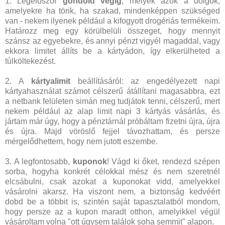
1. Legelőször
gondold végig
, melyek azok a dolgok,
amelyekre ha törik, ha szakad, mindenképpen szükséged
van - nekem ilyenek például a kifogyott drogériás termékeim.
Határozz meg egy körülbelüli összeget, hogy mennyit
szánsz az egyebekre, és annyi pénzt vigyél magaddal, vagy
ekkora limitet állíts be a kártyádon, így elkerülheted a
túlköltekezést.
2. A
kártyalimit
beállításáról: az engedélyezett napi
kártyahasználat számot célszerű átállítani magasabbra, ezt
a netbank felületen simán meg tudjátok tenni, célszerű, mert
nekem például az alap limit napi 3 kártyás vásárlás, és
jártam már úgy, hogy a pénztárnál próbáltam fizetni újra, újra
és újra. Majd vöröslő fejjel távozhattam, és persze
mérgelődhettem, hogy nem jutott eszembe.
3. A legfontosabb,
kuponok
! Vágd ki őket, rendezd szépen
sorba, hogyha konkrét célokkal mész és nem szeretnél
elcsábulni, csak azokat a kuponokat vidd, amelyekkel
vásárolni akarsz. Ha viszont nem, a biztonság kedvéért
dobd be a többit is, szintén saját tapasztalatból mondom,
hogy persze az a kupon maradt otthon, amelyikkel végül
vásároltam volna "ott úgysem találok soha semmit" alapon.