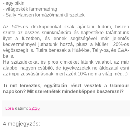
- egy bikini
- világoskék farmernadrág
- Sally Hansen formázó/manikűrszettek
Az 50%-os dm-kuponokat csak ajánlani tudom, hiszen
szinte az összes sminkmárkára és hajfestékre találhatunk
ilyet a füzetben, és ennek segítségével már jelentős
kedvezménnyel juthatunk hozzá, plusz a Müller 20%-os
végösszegit is. Tutira benézek a H&M-be, Tally-ba, és C&A-
ba is.
Ha százalékokat és piros címkéket látunk valahol, az már
alapból nagyon csábító, de igyekezzetek ne áldozatul esni
az impulzusvásárlásnak, mert azért 10% nem a világ még. :)
Ti mit terveztek, egyáltalán részt vesztek a Glamour
napokon? Mit szeretnétek mindenképpen beszerezni?
Lora
dátum:
22:26
4 megjegyzés: