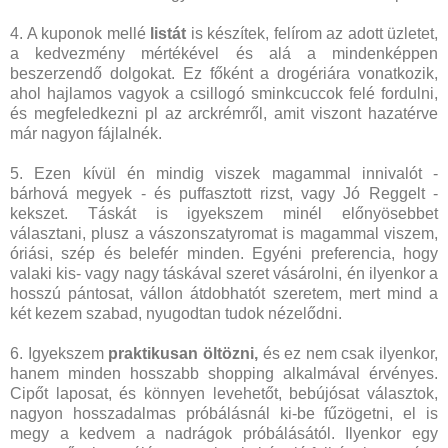
4. A kuponok mellé
listát
is készítek, felírom az adott üzletet,
a kedvezmény mértékével és alá a mindenképpen
beszerzendő dolgokat. Ez főként a drogériára vonatkozik,
ahol hajlamos vagyok a csillogó sminkcuccok felé fordulni,
és megfeledkezni pl az arckrémről, amit viszont hazatérve
már nagyon fájlalnék.
5. Ezen kívül én mindig viszek magammal innivalót -
bárhová megyek - és puffasztott rizst, vagy Jó Reggelt -
kekszet. Táskát is igyekszem minél előnyösebbet
választani, plusz a vászonszatyromat is magammal viszem,
óriási, szép és belefér minden. Egyéni preferencia, hogy
valaki kis- vagy nagy táskával szeret vásárolni, én ilyenkor a
hosszú pántosat, vállon átdobhatót szeretem, mert mind a
két kezem szabad, nyugodtan tudok nézelődni.
6. Igyekszem
praktikusan öltözni,
és ez nem csak ilyenkor,
hanem minden hosszabb shopping alkalmával érvényes.
Cipőt laposat, és könnyen levehetőt, bebújósat választok,
nagyon hosszadalmas próbálásnál ki-be fűzögetni, el is
megy a kedvem a nadrágok próbálásától. Ilyenkor egy