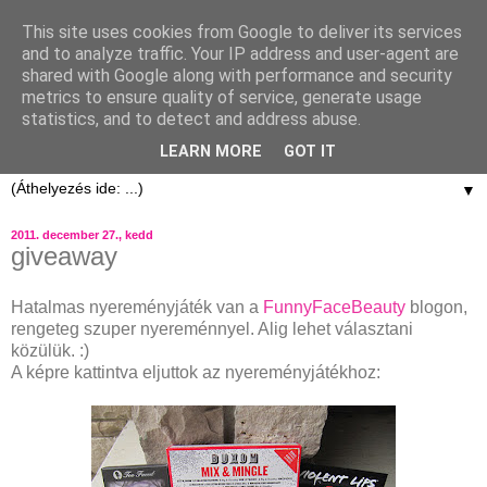
This site uses cookies from Google to deliver its services
and to analyze traffic. Your IP address and user-agent are
shared with Google along with performance and security
metrics to ensure quality of service, generate usage
statistics, and to detect and address abuse.
LEARN MORE
GOT IT
▼
2011. december 27., kedd
giveaway
Hatalmas nyereményjáték van a
FunnyFaceBeauty
blogon,
rengeteg szuper nyereménnyel. Alig lehet választani
közülük. :)
A képre kattintva eljuttok az nyereményjátékhoz: