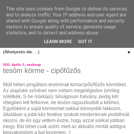
This site uses cookies from Google to deliver its services
and to analyze traffic. Your IP address and user-agent are
shared with Google along with performance and security
metrics to ensure quality of service, generate usage
statistics, and to detect and address abuse.
LEARN MORE
GOT IT
▼
2011. április 3., vasárnap
tesóm körme - cipőfűzős
Múlt héten pingáltam tesómnak tornacipős/fűzős körmöket.
Az alaplakk színével nem voltam megelégedve (elvileg
sötétkék, S-he márkájú), túlságosan halvány, pedig két
rétegben lett felkenve, de tesóm ragaszkodott a kékhez.
Egyébként a saját körmeimet sokkal könnyebb lakkozni,
általában a jobb kéz festése szokott mindenkinek problémát
okozni, de én úgy vettem észre, hogy azzal sokkal jobban
megy. Bár lehet csak azért, mert az aktuális mintát addigra
begyakorolom a bal kezemen. :)