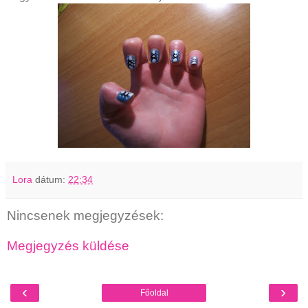
Lora
dátum:
22:34
Nincsenek megjegyzések:
Megjegyzés küldése
‹
›
Főoldal